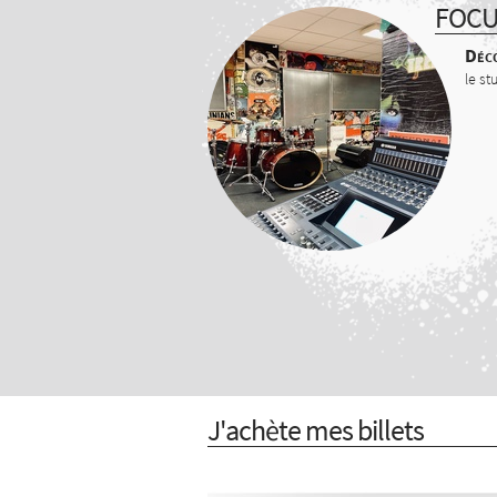
FOC
Déco
le st
J'achète mes billets