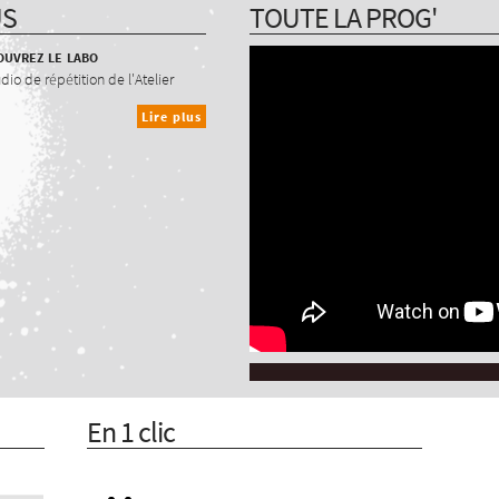
US
TOUTE LA PROG'
uvrez le labo
udio de répétition de l'Atelier
Lire plus
En 1 clic