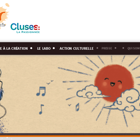
e à la création
le labo
action culturelle
presse
qui som