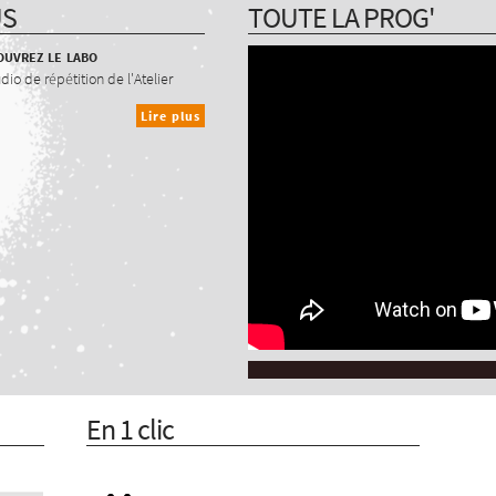
US
TOUTE LA PROG'
uvrez le labo
udio de répétition de l'Atelier
Lire plus
En 1 clic