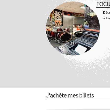
FOC
Déco
le st
J'achète mes billets