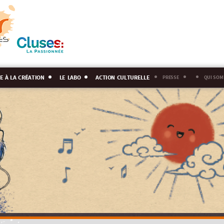
e à la création
le labo
action culturelle
presse
qui som