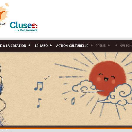
e à la création
le labo
action culturelle
presse
qui som