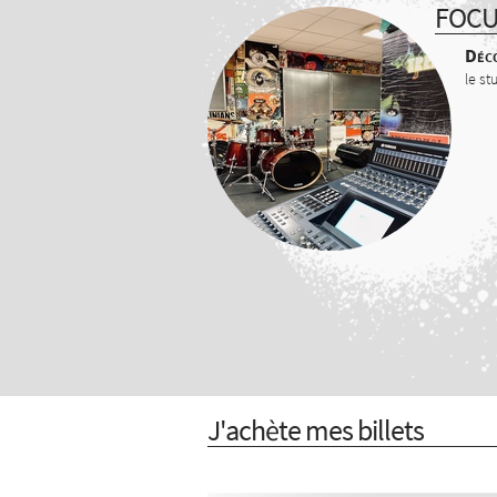
FOC
Déco
le st
J'achète mes billets