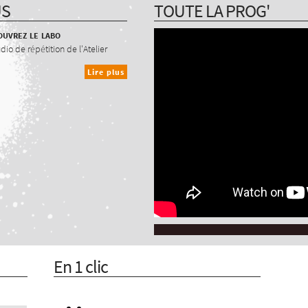
US
TOUTE LA PROG'
uvrez le labo
udio de répétition de l'Atelier
Lire plus
En 1 clic