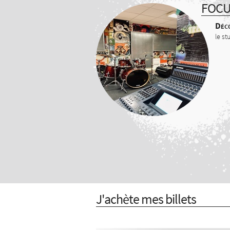
FOC
Déco
le st
J'achète mes billets