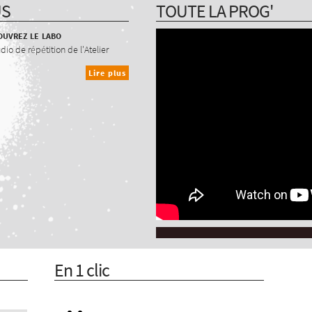
US
TOUTE LA PROG'
uvrez le labo
udio de répétition de l'Atelier
Lire plus
En 1 clic