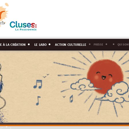
e à la création
le labo
action culturelle
presse
qui som