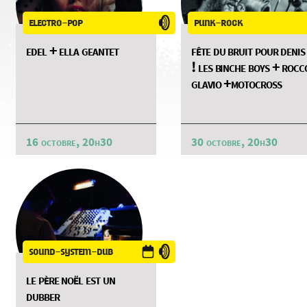
electro-pop
punk-rock
edel + ella geantet
fête du bruit pour denis
! les binche boys + rocc
glavio +motocross
16 octobre, 20h30
30 octobre, 20h30
sound-system-dub
le père noël est un
dubber