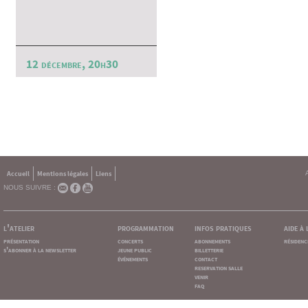
12 décembre, 20h30
Accueil
Mentions légales
Liens
NOUS SUIVRE :
l'atelier
programmation
infos pratiques
aide à
présentation
concerts
abonnements
résidenc
s'abonner à la newsletter
jeune public
billetterie
événements
contact
reservation salle
venir
faq