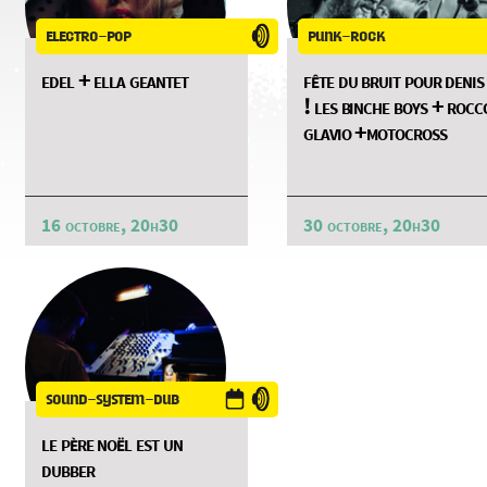
electro-pop
punk-rock
edel + ella geantet
fête du bruit pour denis
! les binche boys + rocc
glavio +motocross
16 octobre, 20h30
30 octobre, 20h30
sound-system-dub
le père noël est un
dubber