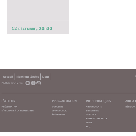
12 décembre, 20h30
Accueil
Mentions légales
Liens
NOUS SUIVRE :
l'atelier
programmation
infos pratiques
aide à
présentation
concerts
abonnements
résidenc
s'abonner à la newsletter
jeune public
billetterie
événements
contact
reservation salle
venir
faq