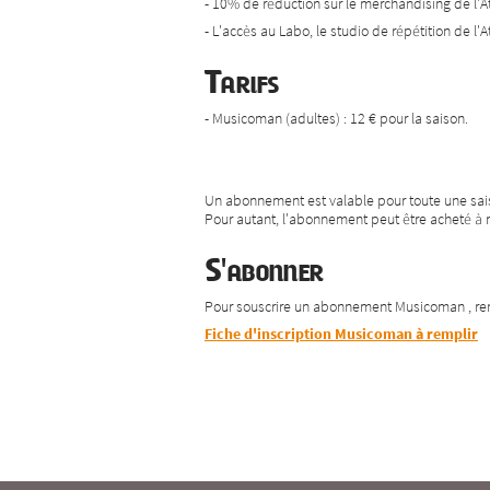
- 10% de réduction sur le merchandising de l'At
- L'accès au Labo, le studio de répétition de l'At
Tarifs
- Musicoman (adultes) : 12 € pour la saison.
Un abonnement est valable pour toute une sais
Pour autant, l'abonnement peut être acheté à n
S'abonner
Pour souscrire un abonnement Musicoman , r
Fiche d'inscription Musicoman à remplir