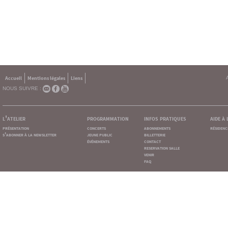
Accueil
Mentions légales
Liens
NOUS SUIVRE :
l'atelier
programmation
infos pratiques
aide à
présentation
concerts
abonnements
résidenc
s'abonner à la newsletter
jeune public
billetterie
événements
contact
reservation salle
venir
faq