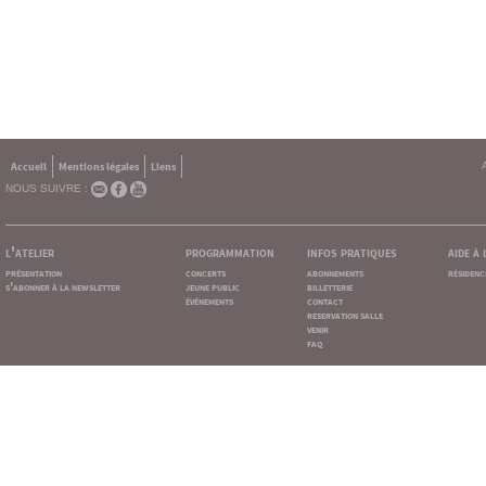
Accueil
Mentions légales
Liens
NOUS SUIVRE :
l'atelier
programmation
infos pratiques
aide à
présentation
concerts
abonnements
résidenc
s'abonner à la newsletter
jeune public
billetterie
événements
contact
reservation salle
venir
faq