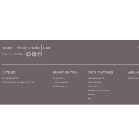
Accueil
Mentions légales
Liens
NOUS SUIVRE :
l'atelier
programmation
infos pratiques
aide à
présentation
concerts
abonnements
résidenc
s'abonner à la newsletter
jeune public
billetterie
événements
contact
reservation salle
venir
faq