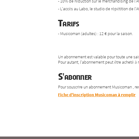
- 10% de réduction sur le merchandising de l'At
- L'accès au Labo, le studio de répétition de l'At
Tarifs
- Musicoman (adultes) : 12 € pour la saison.
Un abonnement est valable pour toute une sais
Pour autant, l'abonnement peut être acheté à n
S'abonner
Pour souscrire un abonnement Musicoman , r
Fiche d'inscription Musicoman à remplir