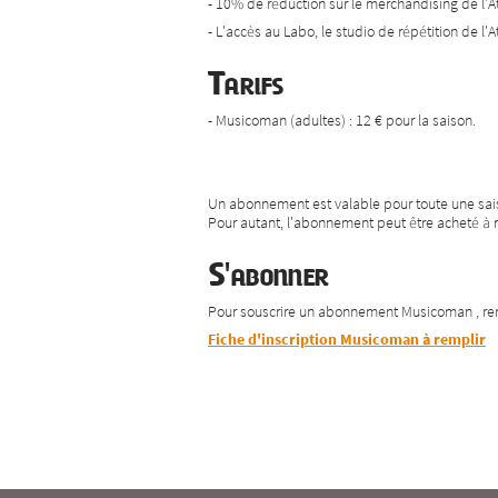
- 10% de réduction sur le merchandising de l'At
- L'accès au Labo, le studio de répétition de l'At
Tarifs
- Musicoman (adultes) : 12 € pour la saison.
Un abonnement est valable pour toute une sais
Pour autant, l'abonnement peut être acheté à n
S'abonner
Pour souscrire un abonnement Musicoman , r
Fiche d'inscription Musicoman à remplir