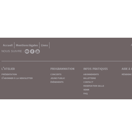
Accueil
Mentions légales
Liens
NOUS SUIVRE :
l'atelier
programmation
infos pratiques
aide à
présentation
concerts
abonnements
résidenc
s'abonner à la newsletter
jeune public
billetterie
événements
contact
reservation salle
venir
faq