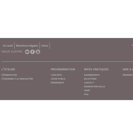
Accueil
Mentions légales
Liens
NOUS SUIVRE :
l'atelier
programmation
infos pratiques
aide à
présentation
concerts
abonnements
résidenc
s'abonner à la newsletter
jeune public
billetterie
événements
contact
reservation salle
venir
faq