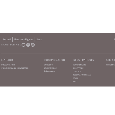
Accueil
Mentions légales
Liens
NOUS SUIVRE :
l'atelier
programmation
infos pratiques
aide à
présentation
concerts
abonnements
résidenc
s'abonner à la newsletter
jeune public
billetterie
événements
contact
reservation salle
venir
faq