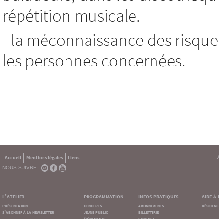
répétition musicale.
- la méconnaissance des risque
les personnes concernées.
Accueil
Mentions légales
Liens
NOUS SUIVRE :
l'atelier
programmation
infos pratiques
aide à
présentation
concerts
abonnements
résidenc
s'abonner à la newsletter
jeune public
billetterie
événements
contact