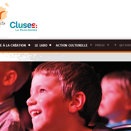
e à la création
le labo
action culturelle
presse
qui som