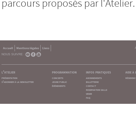
parcours proposés par l'Atelier.
Accueil
Mentions légales
Liens
NOUS SUIVRE :
l'atelier
programmation
infos pratiques
aide à
présentation
concerts
abonnements
résidenc
s'abonner à la newsletter
jeune public
billetterie
événements
contact
reservation salle
venir
faq