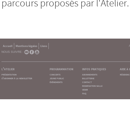
parcours proposés par l'Atelier.
Accueil
Mentions légales
Liens
NOUS SUIVRE :
l'atelier
programmation
infos pratiques
aide à
présentation
concerts
abonnements
résidenc
s'abonner à la newsletter
jeune public
billetterie
événements
contact
reservation salle
venir
faq