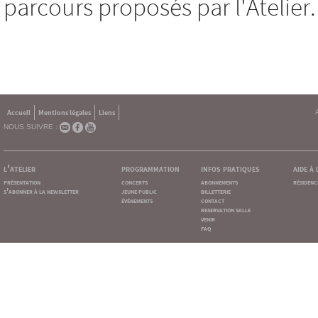
parcours proposés par l'Atelier.
Accueil
Mentions légales
Liens
NOUS SUIVRE :
l'atelier
programmation
infos pratiques
aide à
présentation
concerts
abonnements
résidenc
s'abonner à la newsletter
jeune public
billetterie
événements
contact
reservation salle
venir
faq