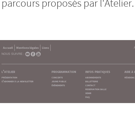
parcours proposés par l'Atelier.
Accueil
Mentions légales
Liens
NOUS SUIVRE :
l'atelier
programmation
infos pratiques
aide à
présentation
concerts
abonnements
résidenc
s'abonner à la newsletter
jeune public
billetterie
événements
contact
reservation salle
venir
faq