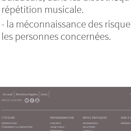
répétition musicale.
- la méconnaissance des risque
les personnes concernées.
Accueil
Mentions légales
Liens
NOUS SUIVRE :
l'atelier
programmation
infos pratiques
aide à
présentation
concerts
abonnements
résidenc
s'abonner à la newsletter
jeune public
billetterie
événements
contact