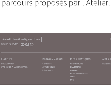
parcours proposés par l'Atelier.
Accueil
Mentions légales
Liens
NOUS SUIVRE :
l'atelier
programmation
infos pratiques
aide à
présentation
concerts
abonnements
résidenc
s'abonner à la newsletter
jeune public
billetterie
événements
contact
reservation salle
venir
faq