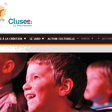
e à la création
le labo
action culturelle
presse
qui som