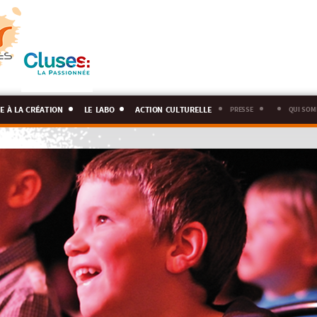
e à la création
le labo
action culturelle
presse
qui som