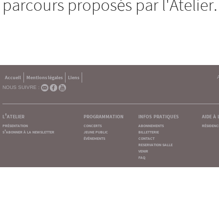
parcours proposés par l'Atelier.
Accueil
Mentions légales
Liens
NOUS SUIVRE :
l'atelier
programmation
infos pratiques
aide à
présentation
concerts
abonnements
résidenc
s'abonner à la newsletter
jeune public
billetterie
événements
contact
reservation salle
venir
faq