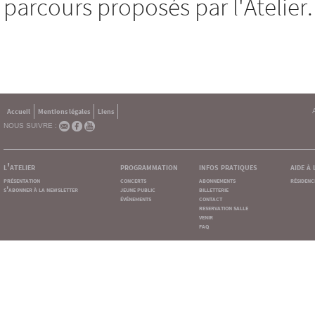
parcours proposés par l'Atelier.
Accueil
Mentions légales
Liens
NOUS SUIVRE :
l'atelier
programmation
infos pratiques
aide à
présentation
concerts
abonnements
résidenc
s'abonner à la newsletter
jeune public
billetterie
événements
contact
reservation salle
venir
faq