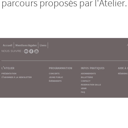
parcours proposés par l'Atelier.
Accueil
Mentions légales
Liens
NOUS SUIVRE :
l'atelier
programmation
infos pratiques
aide à
présentation
concerts
abonnements
résidenc
s'abonner à la newsletter
jeune public
billetterie
événements
contact
reservation salle
venir
faq