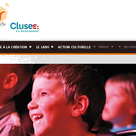
e à la création
le labo
action culturelle
presse
qui som