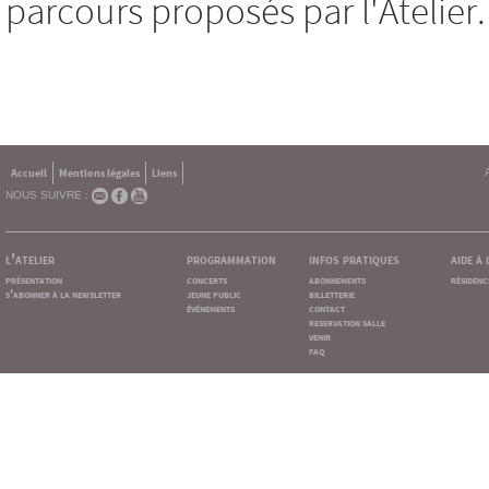
parcours proposés par l'Atelier.
Accueil
Mentions légales
Liens
NOUS SUIVRE :
l'atelier
programmation
infos pratiques
aide à
présentation
concerts
abonnements
résidenc
s'abonner à la newsletter
jeune public
billetterie
événements
contact
reservation salle
venir
faq