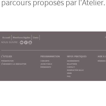
parcours proposés par l'Atelier.
Accueil
Mentions légales
Liens
NOUS SUIVRE :
l'atelier
programmation
infos pratiques
aide à
présentation
concerts
abonnements
résidenc
s'abonner à la newsletter
jeune public
billetterie
événements
contact
reservation salle
venir
faq