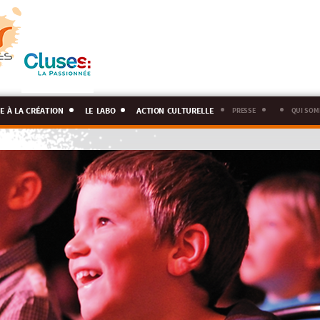
e à la création
le labo
action culturelle
presse
qui som