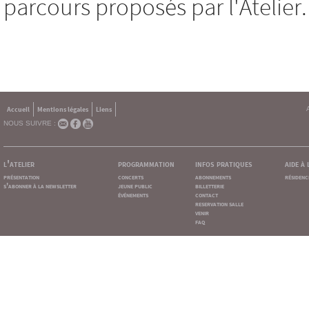
parcours proposés par l'Atelier.
Accueil
Mentions légales
Liens
NOUS SUIVRE :
l'atelier
programmation
infos pratiques
aide à
présentation
concerts
abonnements
résidenc
s'abonner à la newsletter
jeune public
billetterie
événements
contact
reservation salle
venir
faq