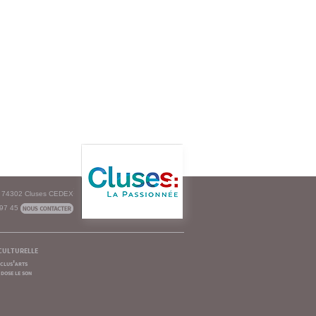
e - 74302 Cluses CEDEX
 97 45
culturelle
clus'arts
dose le son