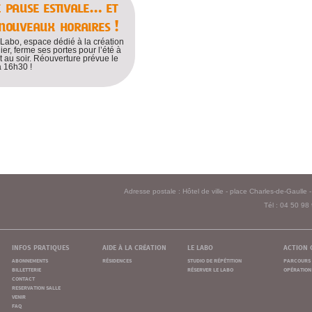
e pause estivale… et
 nouveaux horaires !
 Labo, espace dédié à la création
ier, ferme ses portes pour l’été à
et au soir. Réouverture prévue le
 16h30 !
Adresse postale : Hôtel de ville - place Charles-de-Gaull
Tél : 04 50 98
infos pratiques
aide à la création
le labo
action 
abonnements
résidences
studio de répétition
parcours 
billetterie
réserver le labo
opération 
contact
reservation salle
venir
faq