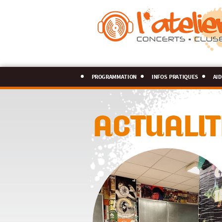
programmation
infos pratiques
aid
ACTUALIT