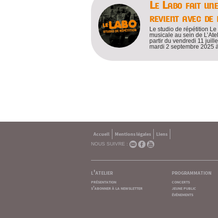
Le Labo fait un
revient avec de
Le studio de répétition Le
musicale au sein de L’Atel
partir du vendredi 11 juill
mardi 2 septembre 2025 à
Accueil
Mentions légales
Liens
NOUS SUIVRE :
l'atelier
programmation
présentation
concerts
s'abonner à la newsletter
jeune public
événements