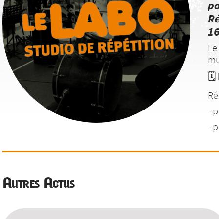
po
Ré
16
Le
mu
🗓️
Ré
- p
- 
🎤
la
Autres Actus