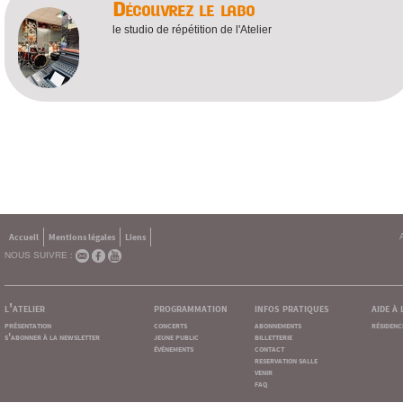
Découvrez le labo
le studio de répétition de l'Atelier
Accueil
Mentions légales
Liens
NOUS SUIVRE :
l'atelier
programmation
infos pratiques
aide à
présentation
concerts
abonnements
résidenc
s'abonner à la newsletter
jeune public
billetterie
événements
contact
reservation salle
venir
faq