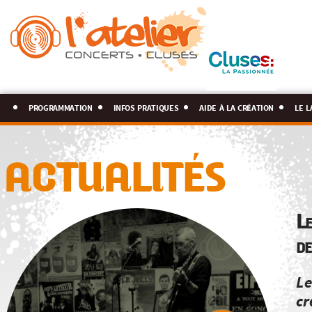
programmation
infos pratiques
aide à la création
le l
ACTUALITÉS
Le
de
Le
cr