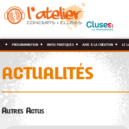
programmation
infos pratiques
aide à la création
le l
ACTUALITÉS
Autres Actus