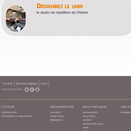
Découvrez le labo
le studio de répétition de l'Atelier
Accueil
Mentions légales
Liens
NOUS SUIVRE :
l'atelier
programmation
infos pratiques
aide à
présentation
concerts
abonnements
résidenc
s'abonner à la newsletter
jeune public
billetterie
événements
contact
reservation salle
venir
faq