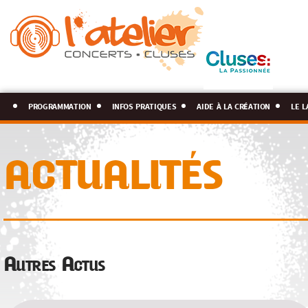
programmation
infos pratiques
aide à la création
le l
ACTUALITÉS
Autres Actus