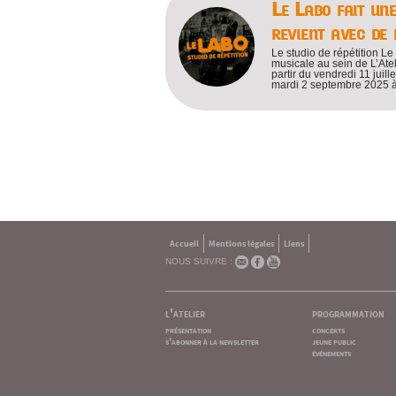
Le Labo fait un
revient avec de
Le studio de répétition Le
musicale au sein de L’Atel
partir du vendredi 11 juill
mardi 2 septembre 2025 à
Accueil
Mentions légales
Liens
NOUS SUIVRE :
l'atelier
programmation
présentation
concerts
s'abonner à la newsletter
jeune public
événements