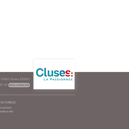
e - 74302 Cluses CEDEX
 97 45
culturelle
clus'arts
dose le son