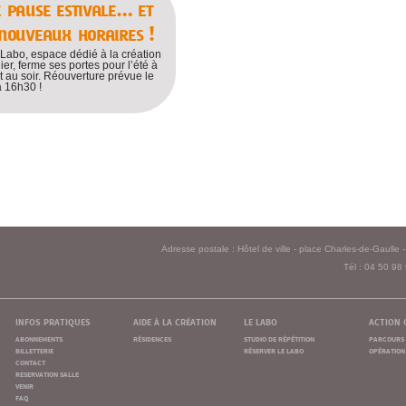
e pause estivale… et
 nouveaux horaires !
 Labo, espace dédié à la création
ier, ferme ses portes pour l’été à
et au soir. Réouverture prévue le
 16h30 !
Adresse postale : Hôtel de ville - place Charles-de-Gaull
Tél : 04 50 98
infos pratiques
aide à la création
le labo
action 
abonnements
résidences
studio de répétition
parcours 
billetterie
réserver le labo
opération 
contact
reservation salle
venir
faq