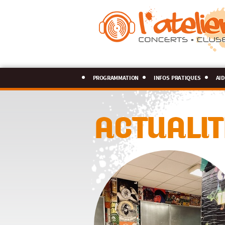
programmation
infos pratiques
aid
ACTUALIT