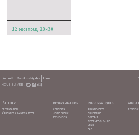
12 décembre, 20h30
Accueil
Mentions légales
Liens
NOUS SUIVRE :
l'atelier
programmation
infos pratiques
aide à
présentation
concerts
abonnements
résidenc
s'abonner à la newsletter
jeune public
billetterie
événements
contact
reservation salle
venir
faq