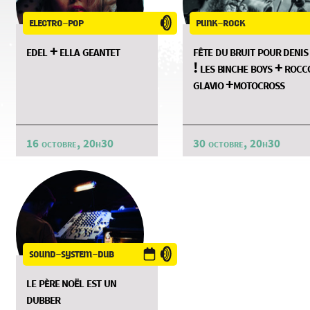
electro-pop
punk-rock
edel + ella geantet
fête du bruit pour denis
! les binche boys + rocc
glavio +motocross
16 octobre, 20h30
30 octobre, 20h30
sound-system-dub
le père noël est un
dubber