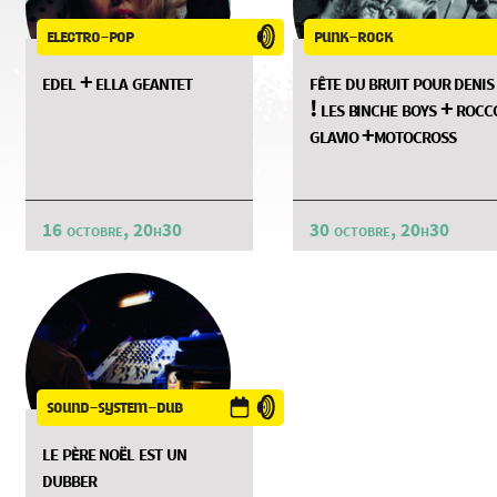
electro-pop
punk-rock
edel + ella geantet
fête du bruit pour denis
! les binche boys + rocc
glavio +motocross
16 octobre, 20h30
30 octobre, 20h30
sound-system-dub
le père noël est un
dubber