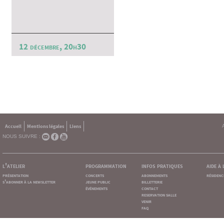
12 décembre, 20h30
Accueil
Mentions légales
Liens
NOUS SUIVRE :
l'atelier
programmation
infos pratiques
aide à
présentation
concerts
abonnements
résidenc
s'abonner à la newsletter
jeune public
billetterie
événements
contact
reservation salle
venir
faq