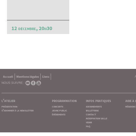
12 décembre, 20h30
Accueil
Mentions légales
Liens
NOUS SUIVRE :
l'atelier
programmation
infos pratiques
aide à
présentation
concerts
abonnements
résidenc
s'abonner à la newsletter
jeune public
billetterie
événements
contact
reservation salle
venir
faq