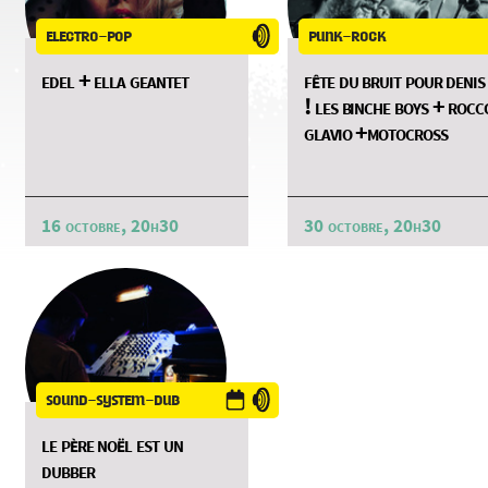
electro-pop
punk-rock
edel + ella geantet
fête du bruit pour denis
! les binche boys + rocc
glavio +motocross
16 octobre, 20h30
30 octobre, 20h30
sound-system-dub
le père noël est un
dubber