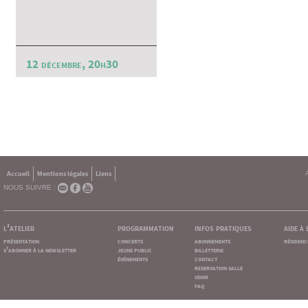
12 décembre, 20h30
Accueil
Mentions légales
Liens
NOUS SUIVRE :
l'atelier
programmation
infos pratiques
aide à
présentation
concerts
abonnements
résidenc
s'abonner à la newsletter
jeune public
billetterie
événements
contact
reservation salle
venir
faq