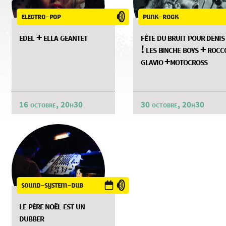
electro-pop
punk-rock
edel + ella geantet
fête du bruit pour denis
! les binche boys + rocc
glavio +motocross
16 octobre, 20h30
30 octobre, 20h30
sound-system-dub
le père noël est un
dubber