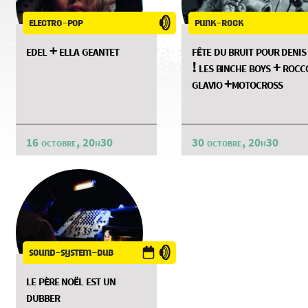
electro-pop
punk-rock
edel + ella geantet
fête du bruit pour denis
! les binche boys + rocc
glavio +motocross
16 octobre, 20h30
30 octobre, 20h30
sound-system-dub
le père noël est un
dubber