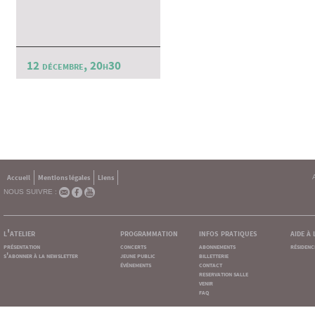
12 décembre, 20h30
Accueil
Mentions légales
Liens
NOUS SUIVRE :
l'atelier
programmation
infos pratiques
aide à
présentation
concerts
abonnements
résidenc
s'abonner à la newsletter
jeune public
billetterie
événements
contact
reservation salle
venir
faq