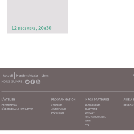
12 décembre, 20h30
Accueil
Mentions légales
Liens
NOUS SUIVRE :
l'atelier
programmation
infos pratiques
aide à
présentation
concerts
abonnements
résidenc
s'abonner à la newsletter
jeune public
billetterie
événements
contact
reservation salle
venir
faq