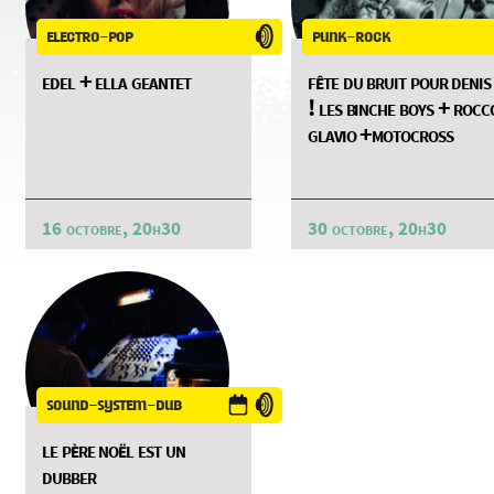
electro-pop
punk-rock
edel + ella geantet
fête du bruit pour denis
! les binche boys + rocc
glavio +motocross
16 octobre, 20h30
30 octobre, 20h30
sound-system-dub
le père noël est un
dubber