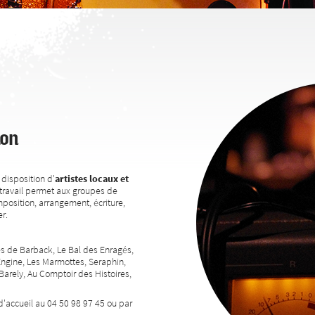
ion
disposition d'
artistes locaux et
travail permet aux groupes de
position, arrangement, écriture,
r.
res de Barback, Le Bal des Enragés,
Engine, Les Marmottes, Seraphin,
rely, Au Comptoir des Histoires,
d'accueil au 04 50 98 97 45 ou par