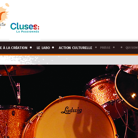
e à la création
le labo
action culturelle
presse
qui som