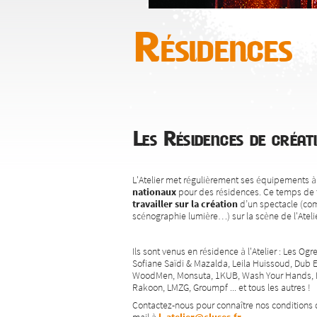
Résidences
Les Résidences de créat
L'Atelier met régulièrement ses équipements à 
nationaux
pour des résidences. Ce temps de 
travailler sur la création
d’un spectacle (com
scénographie lumière…) sur la scène de l'Atelie
Ils sont venus en résidence à l'Atelier : Les Og
Sofiane Saïdi & Mazalda, Leila Huissoud, Dub 
WoodMen, Monsuta, 1KUB, Wash Your Hands, Ba
Rakoon, LMZG, Groumpf ... et tous les autres !
Contactez-nous pour connaître nos conditions 
mail à
l_atelier@cluses.fr