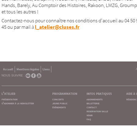
Hands, Barely, Au Comptoir des Histoires, Rakoon, LMZG, Groumpf 
et tous les autres !
Contactez-nous pour connaître nos conditions d'accueil au 04 50 
45 ou par mail à
l_atelier@cluses.fr
Accueil
Mentions légales
Liens
NOUS SUIVRE :
l'atelier
programmation
infos pratiques
aide à
présentation
concerts
abonnements
résidenc
s'abonner à la newsletter
jeune public
billetterie
événements
contact
reservation salle
venir
faq