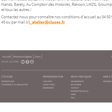
Hands, Barely, Au Comptoir des Histoires, Rakoon, LMZG, Groumpf 
et tous les autres !
Contactez-nous pour connaître nos conditions d'accueil au 04 50 
45 ou par mail à
l_atelier@cluses.fr
Accueil
Mentions légales
Liens
NOUS SUIVRE :
l'atelier
programmation
infos pratiques
aide à
présentation
concerts
abonnements
résidenc
s'abonner à la newsletter
jeune public
billetterie
événements
contact
reservation salle
venir
faq