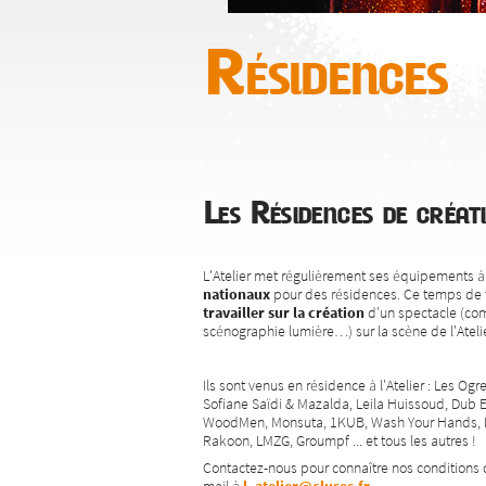
Résidences
Les Résidences de créat
L'Atelier met régulièrement ses équipements à 
nationaux
pour des résidences. Ce temps de 
travailler sur la création
d’un spectacle (com
scénographie lumière…) sur la scène de l'Atelie
Ils sont venus en résidence à l'Atelier : Les Og
Sofiane Saïdi & Mazalda, Leila Huissoud, Dub 
WoodMen, Monsuta, 1KUB, Wash Your Hands, Ba
Rakoon, LMZG, Groumpf ... et tous les autres !
Contactez-nous pour connaître nos conditions 
mail à
l_atelier@cluses.fr