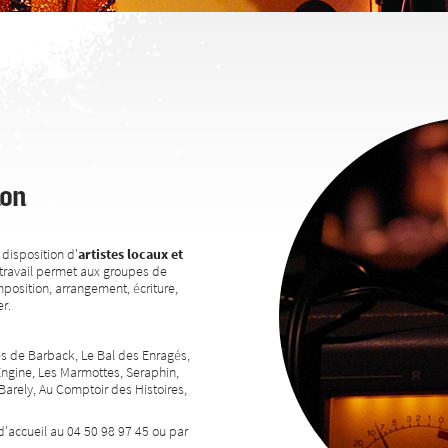
ion
disposition d'
artistes locaux et
travail permet aux groupes de
position, arrangement, écriture,
r.
res de Barback, Le Bal des Enragés,
Engine, Les Marmottes, Seraphin,
rely, Au Comptoir des Histoires,
d'accueil au 04 50 98 97 45 ou par