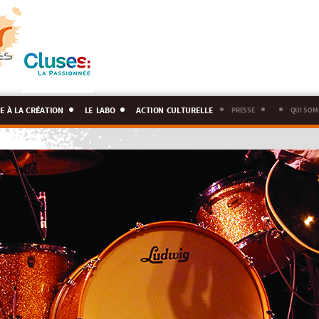
e à la création
le labo
action culturelle
presse
qui som