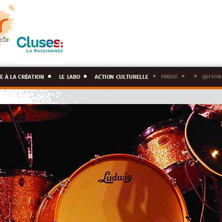
e à la création
le labo
action culturelle
presse
qui som