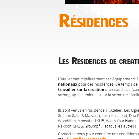
Résidences
Les Résidences de créat
L'Atelier met régulièrement ses équipements à 
nationaux
pour des résidences. Ce temps de 
travailler sur la création
d’un spectacle (com
scénographie lumière…) sur la scène de l'Atelie
Ils sont venus en résidence à l'Atelier : Les Og
Sofiane Saïdi & Mazalda, Leila Huissoud, Dub 
WoodMen, Monsuta, 1KUB, Wash Your Hands, Ba
Rakoon, LMZG, Groumpf ... et tous les autres !
Contactez-nous pour connaître nos conditions 
mail à
l_atelier@cluses.fr