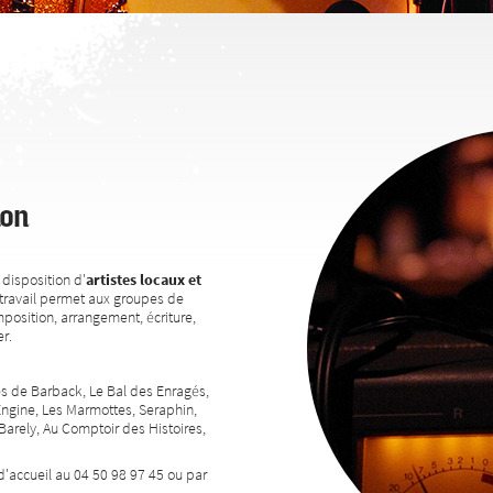
ion
disposition d'
artistes locaux et
travail permet aux groupes de
position, arrangement, écriture,
r.
res de Barback, Le Bal des Enragés,
Engine, Les Marmottes, Seraphin,
rely, Au Comptoir des Histoires,
d'accueil au 04 50 98 97 45 ou par