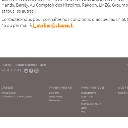
Hands, Barely, Au Comptoir des Histoires, Rakoon, LMZG, Groumpf 
et tous les autres !
Contactez-nous pour connaître nos conditions d'accueil au 04 50 
45 ou par mail à
l_atelier@cluses.fr
Accueil
Mentions légales
Liens
NOUS SUIVRE :
l'atelier
programmation
infos pratiques
aide à
présentation
concerts
abonnements
résidenc
s'abonner à la newsletter
jeune public
billetterie
événements
contact
reservation salle
venir
faq